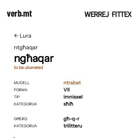
verb.mt
WERREJ
FITTEX
·
←
​​Lura
ntgħaqar
ngħaqar
to be ulcerated
ntrabat
MUDELL
VII
FORMA
imnissel
TIP
sħiħ
KATEGORIJA
għ-q-r
GĦERQ
trilitteru
KATEGORIJA