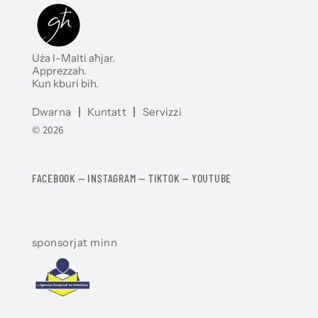
Uża l-Malti aħjar.
Apprezzah.
Kun kburi bih.
Dwarna
|
Kuntatt
|
Servizzi
© 2026
FACEBOOK
—
​​​​​
INSTAGRAM
—
TIKTOK
—
YOUTUBE
sponsorjat minn