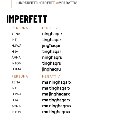
IMPERFETT
PERFETT
IMPERATTIV
01
02
03
IMPERFETT
PERSUNA
POŻITTIV
ningħaqar
JIENA
tingħaqar
INTI
jingħaqar
HUWA
tingħaqar
HIJA
ningħaqru
AĦNA
tingħaqru
INTOM
jingħaqru
HUMA
PERSUNA
NEGATTIV
ma ningħaqarx
JIENA
ma tingħaqarx
INTI
ma jingħaqarx
HUWA
ma tingħaqarx
HIJA
ma ningħaqrux
AĦNA
ma tingħaqrux
INTOM