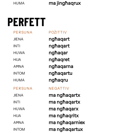
ma jingħaqrux
HUMA
PERFETT
PERSUNA
POŻITTIV
ngħaqart
JIENA
ngħaqart
INTI
ngħaqar
HUWA
ngħaqret
HIJA
ngħaqarna
AĦNA
ngħaqartu
INTOM
ngħaqru
HUMA
PERSUNA
NEGATTIV
ma ngħaqartx
JIENA
ma ngħaqartx
INTI
ma ngħaqarx
HUWA
ma ngħaqritx
HIJA
ma ngħaqarniex
AĦNA
ma ngħaqartux
INTOM