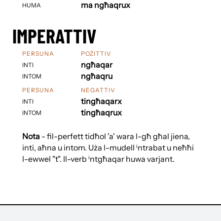
ma ngħaqrux
HUMA
IMPERATTIV
PERSUNA
POŻITTIV
ngħaqar
INTI
ngħaqru
INTOM
PERSUNA
NEGATTIV
tingħaqarx
INTI
tingħaqrux
INTOM
Nota
- fil-perfett tidħol 'a' wara l-għ għal jiena,
inti, aħna u intom. Uża l-mudell ⁱntrabat u neħħi
l-ewwel "t". Il-verb ⁱntgħaqar huwa varjant.