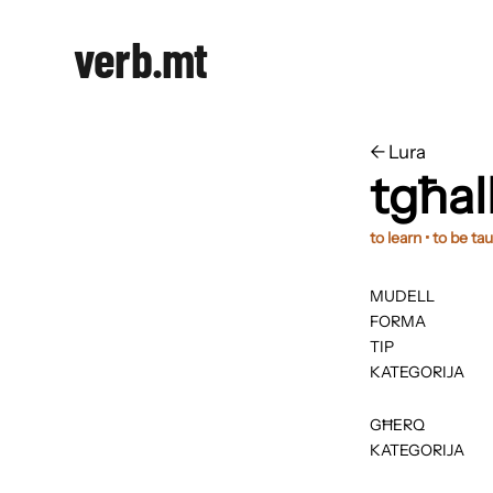
verb.mt
←
​​Lura
tgħa
to learn • to be ta
MUDELL
FORMA
TIP
KATEGORIJA
GĦERQ
KATEGORIJA