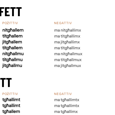
FETT
POŻITTIV
NEGATTIV
nitgħallem
ma nitgħallimx
titgħallem
ma titgħallimx
jitgħallem
ma jitgħallimx
titgħallem
ma titgħallimx
nitgħallmu
ma nitgħallmux
titgħallmu
ma titgħallmux
jitgħallmu
ma jitgħallmux
ETT
POŻITTIV
NEGATTIV
tgħallimt
ma tgħallimtx
tgħallimt
ma tgħallimtx
tgħallem
ma tgħallimx