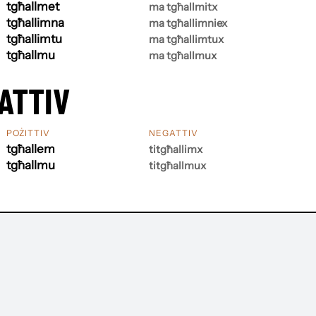
tgħallmet
ma tgħallmitx
tgħallimna
ma tgħallimniex
tgħallimtu
ma tgħallimtux
tgħallmu
ma tgħallmux
ATTIV
POŻITTIV
NEGATTIV
tgħallem
titgħallimx
tgħallmu
titgħallmux