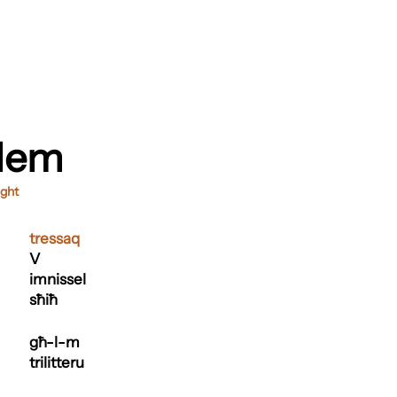
llem
ught
tressaq
V
imnissel
sħiħ
għ-l-m
trilitteru