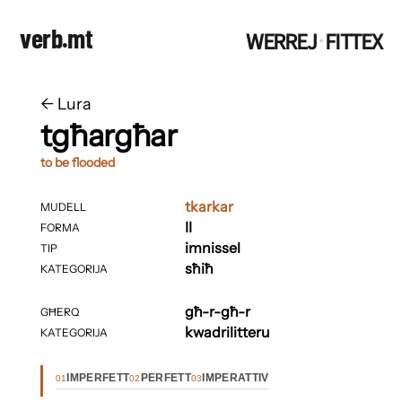
verb.mt
WERREJ
FITTEX
·
←
​​Lura
tgħargħar
to be flooded
tkarkar
MUDELL
II
FORMA
imnissel
TIP
sħiħ
KATEGORIJA
għ-r-għ-r
GĦERQ
kwadrilitteru
KATEGORIJA
IMPERFETT
PERFETT
IMPERATTIV
01
02
03