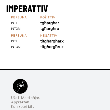
IMPERATTIV
PERSUNA
POŻITTIV
tgħargħar
INTI
tgħargħru
INTOM
PERSUNA
NEGATTIV
titgħargħarx
INTI
titgħargħrux
INTOM
Uża l-Malti aħjar.
Apprezzah.
Kun kburi bih.