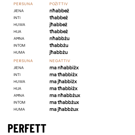
PERSUNA
POŻITTIV
nħabbeż
JIENA
tħabbeż
INTI
jħabbeż
HUWA
tħabbeż
HIJA
nħabbżu
AĦNA
tħabbżu
INTOM
jħabbżu
HUMA
PERSUNA
NEGATTIV
ma nħabbiżx
JIENA
ma tħabbiżx
INTI
ma jħabbiżx
HUWA
ma tħabbiżx
HIJA
ma nħabbżux
AĦNA
ma tħabbżux
INTOM
ma jħabbżux
HUMA
PERFETT