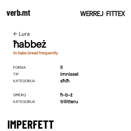
verb.mt
WERREJ
FITTEX
·
←
​​Lura
ħabbeż
to bake bread frequently
II
FORMA
imnissel
TIP
sħiħ
KATEGORIJA
ħ-b-ż
GĦERQ
trilitteru
KATEGORIJA
IMPERFETT