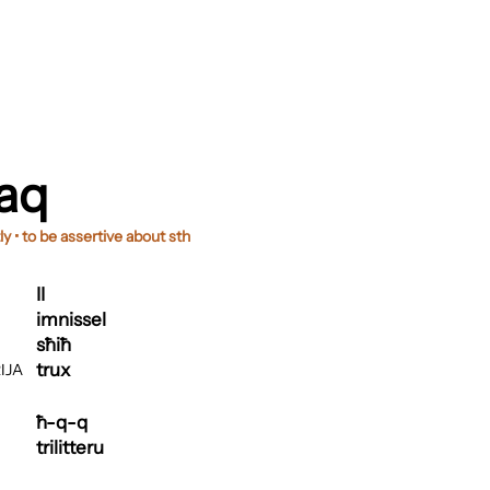
aq
y • to be assertive about sth
II
imnissel
sħiħ
trux
IJA
ħ-q-q
trilitteru