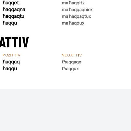
ħaqqet
ma ħaqqitx
ħaqqaqna
ma ħaqqaqniex
ħaqqaqtu
ma ħaqqaqtux
ħaqqu
ma ħaqqux
ATTIV
POŻITTIV
NEGATTIV
ħaqqaq
tħaqqaqx
ħaqqu
tħaqqux