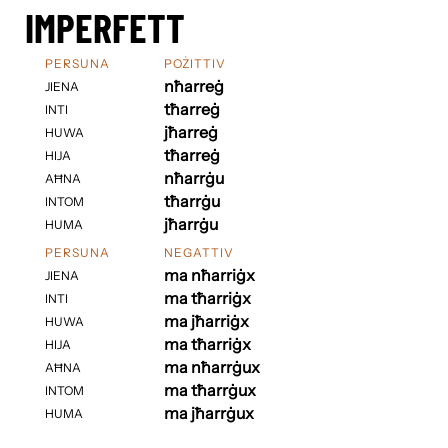
IMPERFETT
PERSUNA
POŻITTIV
nħarreġ
JIENA
tħarreġ
INTI
jħarreġ
HUWA
tħarreġ
HIJA
nħarrġu
AĦNA
tħarrġu
INTOM
jħarrġu
HUMA
PERSUNA
NEGATTIV
ma nħarriġx
JIENA
ma tħarriġx
INTI
ma jħarriġx
HUWA
ma tħarriġx
HIJA
ma nħarrġux
AĦNA
ma tħarrġux
INTOM
ma jħarrġux
HUMA