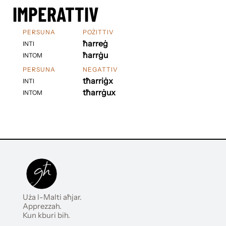
IMPERATTIV
PERSUNA
POŻITTIV
ħarreġ
INTI
ħarrġu
INTOM
PERSUNA
NEGATTIV
tħarriġx
INTI
tħarrġux
INTOM
Uża l-Malti aħjar.
Apprezzah.
Kun kburi bih.