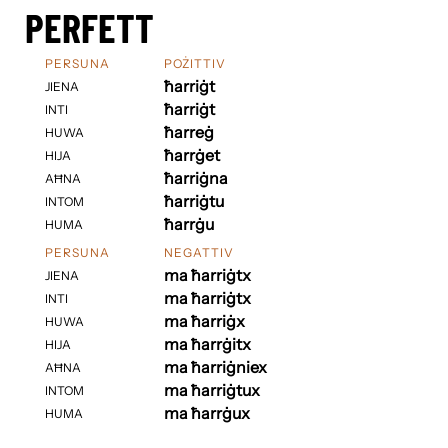
PERFETT
PERSUNA
POŻITTIV
ħarriġt
JIENA
ħarriġt
INTI
ħarreġ
HUWA
ħarrġet
HIJA
ħarriġna
AĦNA
ħarriġtu
INTOM
ħarrġu
HUMA
PERSUNA
NEGATTIV
ma ħarriġtx
JIENA
ma ħarriġtx
INTI
ma ħarriġx
HUWA
ma ħarrġitx
HIJA
ma ħarriġniex
AĦNA
ma ħarriġtux
INTOM
ma ħarrġux
HUMA