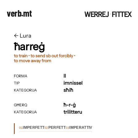
verb.mt
WERREJ
FITTEX
·
←
​​Lura
ħarreġ
to train • to send sb out forcibly •
to move away from
II
FORMA
imnissel
TIP
sħiħ
KATEGORIJA
ħ-r-ġ
GĦERQ
trilitteru
KATEGORIJA
IMPERFETT
PERFETT
IMPERATTIV
01
02
03