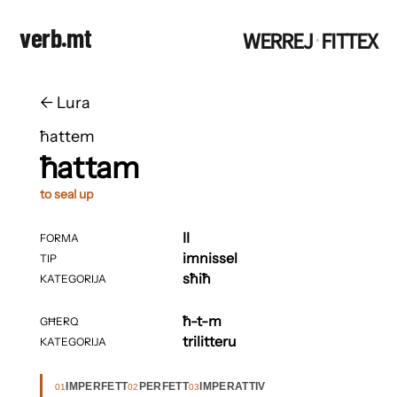
verb.mt
WERREJ
FITTEX
·
←
​​Lura
ħattem
ħattam
to seal up
II
FORMA
imnissel
TIP
sħiħ
KATEGORIJA
ħ-t-m
GĦERQ
trilitteru
KATEGORIJA
IMPERFETT
PERFETT
IMPERATTIV
01
02
03