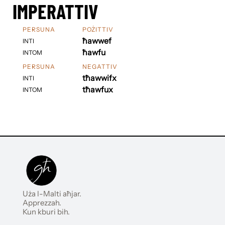
IMPERATTIV
PERSUNA
POŻITTIV
ħawwef
INTI
ħawfu
INTOM
PERSUNA
NEGATTIV
tħawwifx
INTI
tħawfux
INTOM
Uża l-Malti aħjar.
Apprezzah.
Kun kburi bih.