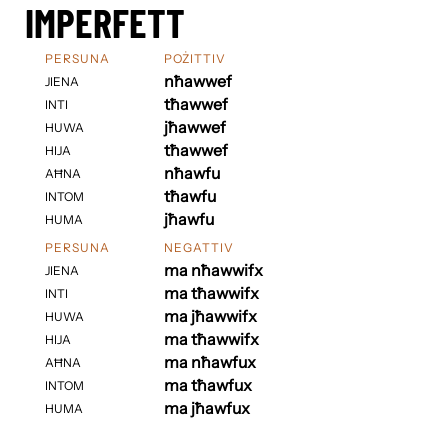
IMPERFETT
PERSUNA
POŻITTIV
nħawwef
JIENA
tħawwef
INTI
jħawwef
HUWA
tħawwef
HIJA
nħawfu
AĦNA
tħawfu
INTOM
jħawfu
HUMA
PERSUNA
NEGATTIV
ma nħawwifx
JIENA
ma tħawwifx
INTI
ma jħawwifx
HUWA
ma tħawwifx
HIJA
ma nħawfux
AĦNA
ma tħawfux
INTOM
ma jħawfux
HUMA