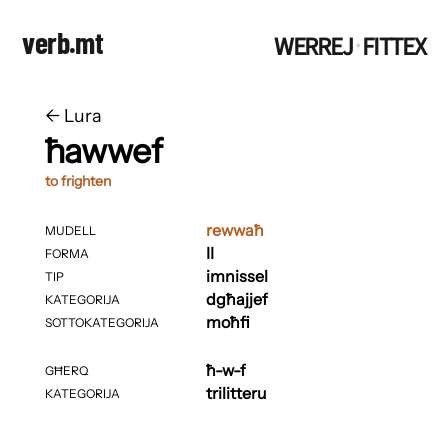
verb.mt
WERREJ
FITTEX
·
←
​​Lura
ħawwef
to frighten
rewwaħ
MUDELL
II
FORMA
imnissel
TIP
dgħajjef
KATEGORIJA
moħfi
SOTTOKATEGORIJA
ħ-w-f
GĦERQ
trilitteru
KATEGORIJA