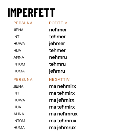
IMPERFETT
PERSUNA
POŻITTIV
neħmer
JIENA
teħmer
INTI
jeħmer
HUWA
teħmer
HIJA
neħmru
AĦNA
teħmru
INTOM
jeħmru
HUMA
PERSUNA
NEGATTIV
ma neħmirx
JIENA
ma teħmirx
INTI
ma jeħmirx
HUWA
ma teħmirx
HIJA
ma neħmrux
AĦNA
ma teħmrux
INTOM
ma jeħmrux
HUMA