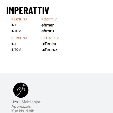
IMPERATTIV
PERSUNA
POŻITTIV
eħmer
INTI
eħmru
INTOM
PERSUNA
NEGATTIV
teħmirx
INTI
teħmrux
INTOM
Uża l-Malti aħjar.
Apprezzah.
Kun kburi bih.