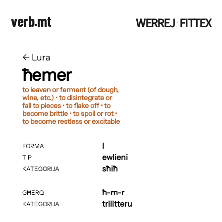
verb.mt
WERREJ
FITTEX
·
←
​​Lura
ħemer
to leaven or ferment (of dough,
wine, etc.) • to disintegrate or
fall to pieces • to flake off • to
become brittle • to spoil or rot •
to become restless or excitable
I
FORMA
ewlieni
TIP
sħiħ
KATEGORIJA
ħ-m-r
GĦERQ
trilitteru
KATEGORIJA