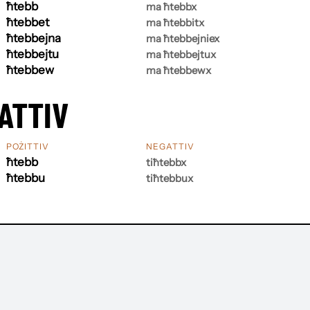
ħtebb
ma ħtebbx
ħtebbet
ma ħtebbitx
ħtebbejna
ma ħtebbejniex
ħtebbejtu
ma ħtebbejtux
ħtebbew
ma ħtebbewx
ATTIV
POŻITTIV
NEGATTIV
ħtebb
tiħtebbx
ħtebbu
tiħtebbux