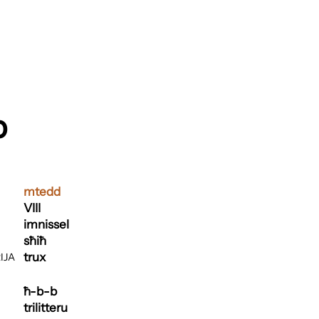
b
mtedd
VIII
imnissel
sħiħ
trux
IJA
ħ-b-b
trilitteru