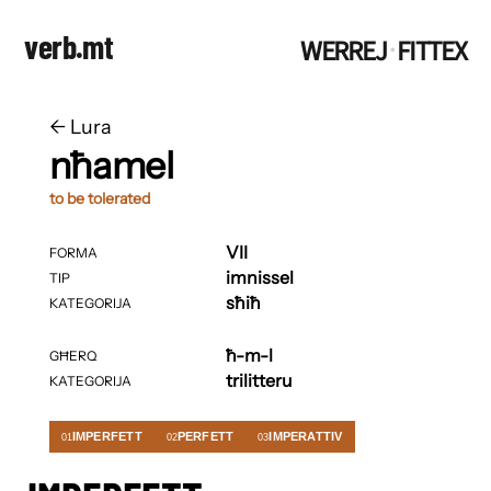
verb.mt
WERREJ
FITTEX
·
←
​​Lura
nħamel
to be tolerated
VII
FORMA
imnissel
TIP
sħiħ
KATEGORIJA
ħ-m-l
GĦERQ
trilitteru
KATEGORIJA
IMPERFETT
PERFETT
IMPERATTIV
01
02
03