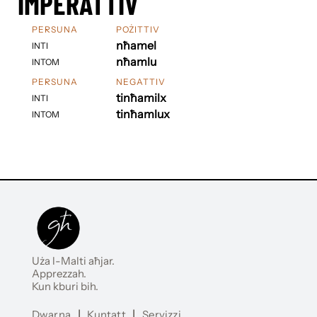
IMPERATTIV
PERSUNA
POŻITTIV
nħamel
INTI
nħamlu
INTOM
PERSUNA
NEGATTIV
tinħamilx
INTI
tinħamlux
INTOM
Uża l-Malti aħjar.
Apprezzah.
Kun kburi bih.
Dwarna
|
Kuntatt
|
Servizzi