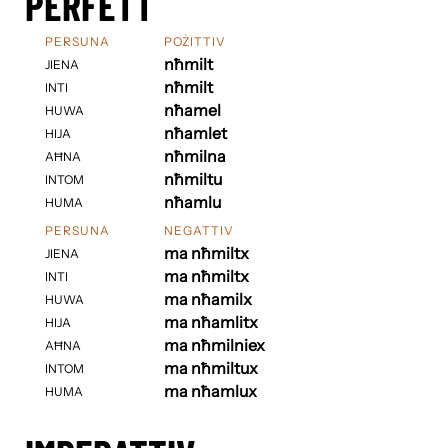
PERFETT
PERSUNA
POŻITTIV
nħmilt
JIENA
nħmilt
INTI
nħamel
HUWA
nħamlet
HIJA
nħmilna
AĦNA
nħmiltu
INTOM
nħamlu
HUMA
PERSUNA
NEGATTIV
ma nħmiltx
JIENA
ma nħmiltx
INTI
ma nħamilx
HUWA
ma nħamlitx
HIJA
ma nħmilniex
AĦNA
ma nħmiltux
INTOM
ma nħamlux
HUMA