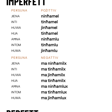
IMPERFETT
PERSUNA
POŻITTIV
ninħamel
JIENA
tinħamel
INTI
jinħamel
HUWA
tinħamel
HIJA
ninħamlu
AĦNA
tinħamlu
INTOM
jinħamlu
HUMA
PERSUNA
NEGATTIV
ma ninħamilx
JIENA
ma tinħamilx
INTI
ma jinħamilx
HUWA
ma tinħamilx
HIJA
ma ninħamlux
AĦNA
ma tinħamlux
INTOM
ma jinħamlux
HUMA