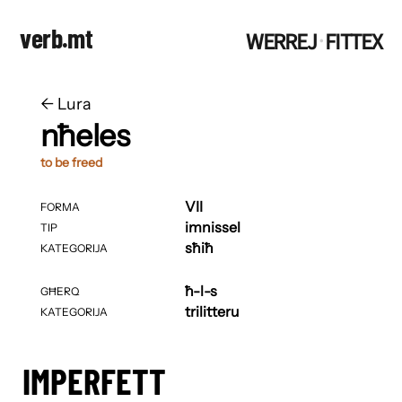
verb.mt
WERREJ
FITTEX
·
←
​​Lura
nħeles
to be freed
VII
FORMA
imnissel
TIP
sħiħ
KATEGORIJA
ħ-l-s
GĦERQ
trilitteru
KATEGORIJA
IMPERFETT