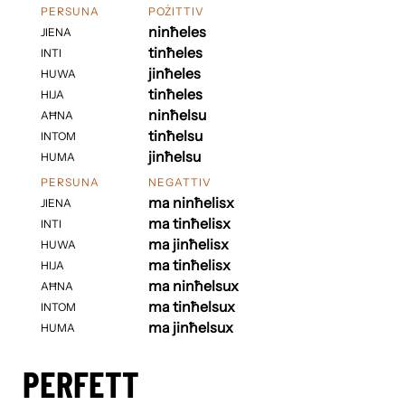
PERSUNA
POŻITTIV
ninħeles
JIENA
tinħeles
INTI
jinħeles
HUWA
tinħeles
HIJA
ninħelsu
AĦNA
tinħelsu
INTOM
jinħelsu
HUMA
PERSUNA
NEGATTIV
ma ninħelisx
JIENA
ma tinħelisx
INTI
ma jinħelisx
HUWA
ma tinħelisx
HIJA
ma ninħelsux
AĦNA
ma tinħelsux
INTOM
ma jinħelsux
HUMA
PERFETT