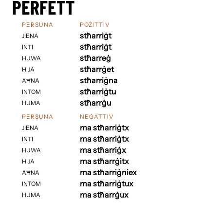
PERFETT
PERSUNA
POŻITTIV
stħarriġt
JIENA
stħarriġt
INTI
stħarreġ
HUWA
stħarrġet
HIJA
stħarriġna
AĦNA
stħarriġtu
INTOM
stħarrġu
HUMA
PERSUNA
NEGATTIV
ma stħarriġtx
JIENA
ma stħarriġtx
INTI
ma stħarriġx
HUWA
ma stħarrġitx
HIJA
ma stħarriġniex
AĦNA
ma stħarriġtux
INTOM
ma stħarrġux
HUMA