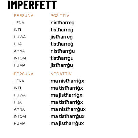
IMPERFETT
PERSUNA
POŻITTIV
nistħarreġ
JIENA
tistħarreġ
INTI
jistħarreġ
HUWA
tistħarreġ
HIJA
nistħarrġu
AĦNA
tistħarrġu
INTOM
jistħarrġu
HUMA
PERSUNA
NEGATTIV
ma nistħarriġx
JIENA
ma tistħarriġx
INTI
ma jistħarriġx
HUWA
ma tistħarriġx
HIJA
ma nistħarrġux
AĦNA
ma tistħarrġux
INTOM
ma jistħarrġux
HUMA