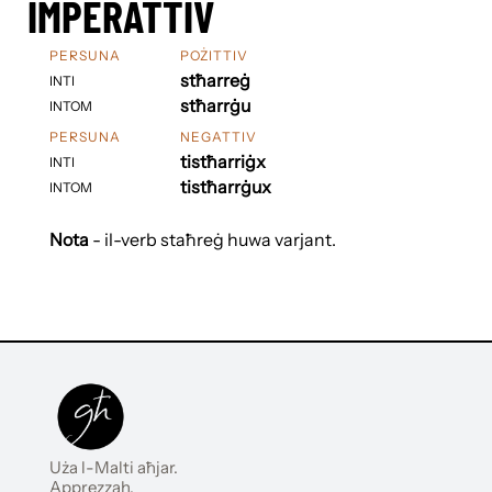
IMPERATTIV
PERSUNA
POŻITTIV
stħarreġ
INTI
stħarrġu
INTOM
PERSUNA
NEGATTIV
tistħarriġx
INTI
tistħarrġux
INTOM
Nota
- il-verb staħreġ huwa varjant.
Uża l-Malti aħjar.
Apprezzah.