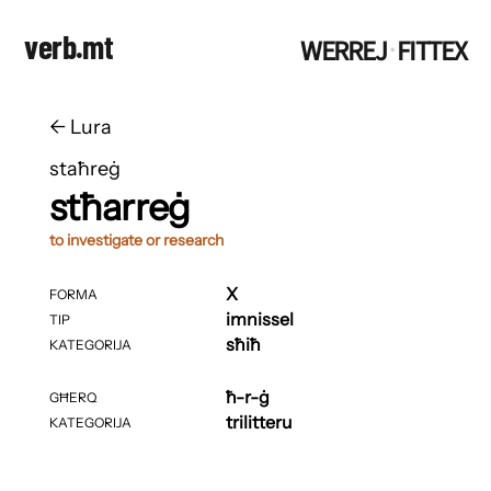
verb.mt
WERREJ
FITTEX
·
←
​​Lura
staħreġ
stħarreġ
to investigate or research
X
FORMA
imnissel
TIP
sħiħ
KATEGORIJA
ħ-r-ġ
GĦERQ
trilitteru
KATEGORIJA