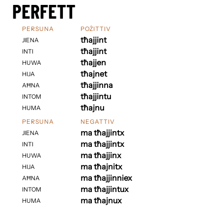
PERFETT
PERSUNA
POŻITTIV
tħajjint
JIENA
tħajjint
INTI
tħajjen
HUWA
tħajnet
HIJA
tħajjinna
AĦNA
tħajjintu
INTOM
tħajnu
HUMA
PERSUNA
NEGATTIV
ma tħajjintx
JIENA
ma tħajjintx
INTI
ma tħajjinx
HUWA
ma tħajnitx
HIJA
ma tħajjinniex
AĦNA
ma tħajjintux
INTOM
ma tħajnux
HUMA