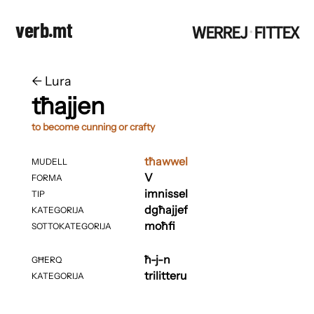
verb.mt
WERREJ
FITTEX
·
←
​​Lura
tħajjen
to become cunning or crafty
tħawwel
MUDELL
V
FORMA
imnissel
TIP
dgħajjef
KATEGORIJA
moħfi
SOTTOKATEGORIJA
ħ-j-n
GĦERQ
trilitteru
KATEGORIJA