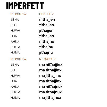
IMPERFETT
PERSUNA
POŻITTIV
nitħajjen
JIENA
titħajjen
INTI
jitħajjen
HUWA
titħajjen
HIJA
nitħajnu
AĦNA
titħajnu
INTOM
jitħajnu
HUMA
PERSUNA
NEGATTIV
ma nitħajjinx
JIENA
ma titħajjinx
INTI
ma jitħajjinx
HUWA
ma titħajjinx
HIJA
ma nitħajnux
AĦNA
ma titħajnux
INTOM
ma jitħajnux
HUMA