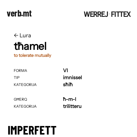
verb.mt
WERREJ
FITTEX
·
←
​​Lura
tħamel
to tolerate mutually
VI
FORMA
imnissel
TIP
sħiħ
KATEGORIJA
ħ-m-l
GĦERQ
trilitteru
KATEGORIJA
IMPERFETT