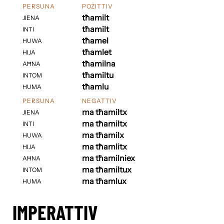
PERSUNA
POŻITTIV
tħamilt
JIENA
tħamilt
INTI
tħamel
HUWA
tħamlet
HIJA
tħamilna
AĦNA
tħamiltu
INTOM
tħamlu
HUMA
PERSUNA
NEGATTIV
ma tħamiltx
JIENA
ma tħamiltx
INTI
ma tħamilx
HUWA
ma tħamlitx
HIJA
ma tħamilniex
AĦNA
ma tħamiltux
INTOM
ma tħamlux
HUMA
IMPERATTIV