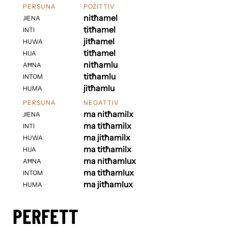
PERSUNA
POŻITTIV
nitħamel
JIENA
titħamel
INTI
jitħamel
HUWA
titħamel
HIJA
nitħamlu
AĦNA
titħamlu
INTOM
jitħamlu
HUMA
PERSUNA
NEGATTIV
ma nitħamilx
JIENA
ma titħamilx
INTI
ma jitħamilx
HUWA
ma titħamilx
HIJA
ma nitħamlux
AĦNA
ma titħamlux
INTOM
ma jitħamlux
HUMA
PERFETT