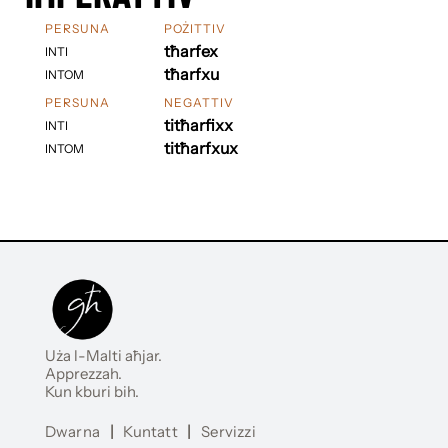
PERSUNA
POŻITTIV
tħarfex
INTI
tħarfxu
INTOM
PERSUNA
NEGATTIV
titħarfixx
INTI
titħarfxux
INTOM
Uża l-Malti aħjar.
Apprezzah.
Kun kburi bih.
Dwarna
|
Kuntatt
|
Servizzi