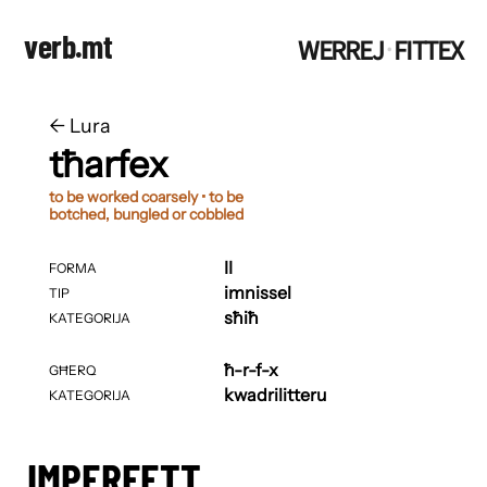
verb.mt
WERREJ
FITTEX
·
←
​​Lura
tħarfex
to be worked coarsely • to be
botched, bungled or cobbled
II
FORMA
imnissel
TIP
sħiħ
KATEGORIJA
ħ-r-f-x
GĦERQ
kwadrilitteru
KATEGORIJA
IMPERFETT