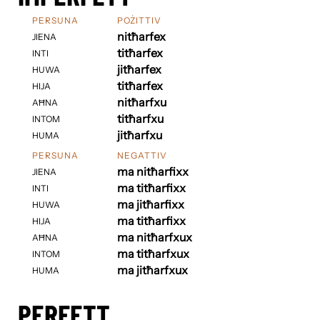
PERSUNA
POŻITTIV
nitħarfex
JIENA
titħarfex
INTI
jitħarfex
HUWA
titħarfex
HIJA
nitħarfxu
AĦNA
titħarfxu
INTOM
jitħarfxu
HUMA
PERSUNA
NEGATTIV
ma nitħarfixx
JIENA
ma titħarfixx
INTI
ma jitħarfixx
HUWA
ma titħarfixx
HIJA
ma nitħarfxux
AĦNA
ma titħarfxux
INTOM
ma jitħarfxux
HUMA
PERFETT