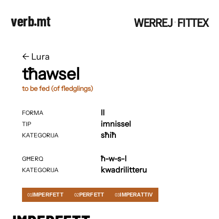
verb.mt
WERREJ
FITTEX
·
←
​​Lura
tħawsel
to be fed (of fledglings)
II
FORMA
imnissel
TIP
sħiħ
KATEGORIJA
ħ-w-s-l
GĦERQ
kwadrilitteru
KATEGORIJA
IMPERFETT
PERFETT
IMPERATTIV
01
02
03