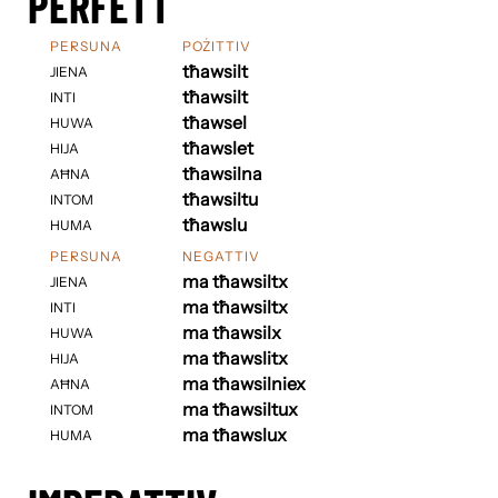
PERFETT
PERSUNA
POŻITTIV
tħawsilt
JIENA
tħawsilt
INTI
tħawsel
HUWA
tħawslet
HIJA
tħawsilna
AĦNA
tħawsiltu
INTOM
tħawslu
HUMA
PERSUNA
NEGATTIV
ma tħawsiltx
JIENA
ma tħawsiltx
INTI
ma tħawsilx
HUWA
ma tħawslitx
HIJA
ma tħawsilniex
AĦNA
ma tħawsiltux
INTOM
ma tħawslux
HUMA