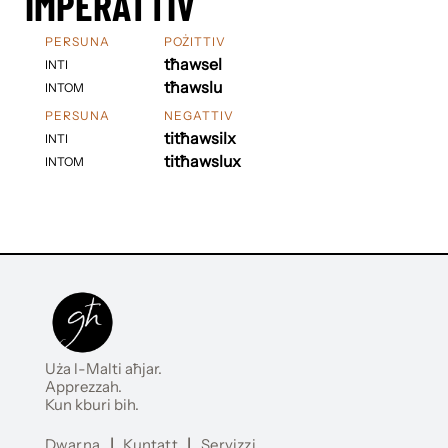
IMPERATTIV
PERSUNA
POŻITTIV
tħawsel
INTI
tħawslu
INTOM
PERSUNA
NEGATTIV
titħawsilx
INTI
titħawslux
INTOM
Uża l-Malti aħjar.
Apprezzah.
Kun kburi bih.
Dwarna
|
Kuntatt
|
Servizzi