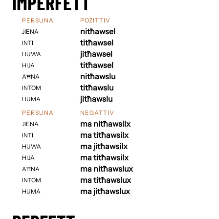
IMPERFETT
PERSUNA
POŻITTIV
nitħawsel
JIENA
titħawsel
INTI
jitħawsel
HUWA
titħawsel
HIJA
nitħawslu
AĦNA
titħawslu
INTOM
jitħawslu
HUMA
PERSUNA
NEGATTIV
ma nitħawsilx
JIENA
ma titħawsilx
INTI
ma jitħawsilx
HUWA
ma titħawsilx
HIJA
ma nitħawslux
AĦNA
ma titħawslux
INTOM
ma jitħawslux
HUMA