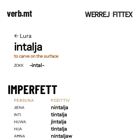
verb.mt
WERREJ
FITTEX
·
←
​​Lura
intalja
to carve on the surface
-intal-
ZOKK
IMPERFETT
PERSUNA
POŻITTIV
nintalja
JIENA
tintalja
INTI
jintalja
HUWA
tintalja
HIJA
nintaljaw
AĦNA