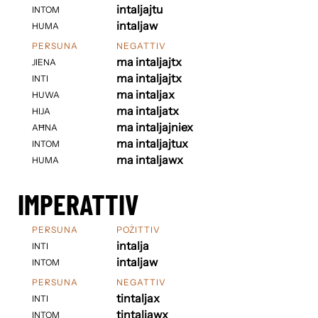
intaljajtu
INTOM
intaljaw
HUMA
PERSUNA
NEGATTIV
ma intaljajtx
JIENA
ma intaljajtx
INTI
ma intaljax
HUWA
ma intaljatx
HIJA
ma intaljajniex
AĦNA
ma intaljajtux
INTOM
ma intaljawx
HUMA
IMPERATTIV
PERSUNA
POŻITTIV
intalja
INTI
intaljaw
INTOM
PERSUNA
NEGATTIV
tintaljax
INTI
tintaljawx
INTOM