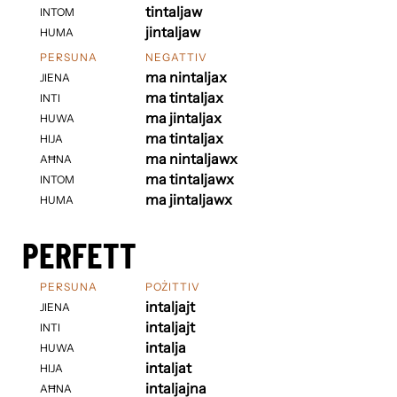
tintaljaw
INTOM
jintaljaw
HUMA
PERSUNA
NEGATTIV
ma nintaljax
JIENA
ma tintaljax
INTI
ma jintaljax
HUWA
ma tintaljax
HIJA
ma nintaljawx
AĦNA
ma tintaljawx
INTOM
ma jintaljawx
HUMA
PERFETT
PERSUNA
POŻITTIV
intaljajt
JIENA
intaljajt
INTI
intalja
HUWA
intaljat
HIJA
intaljajna
AĦNA