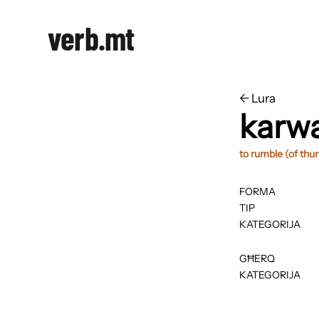
verb.mt
←
​​Lura
karw
to rumble (of thu
FORMA
TIP
KATEGORIJA
GĦERQ
KATEGORIJA