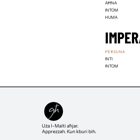
AĦNA
INTOM
HUMA
IMPER
PERSUNA
INTI
INTOM
Uża l-Malti aħjar.
Apprezzah. Kun kburi bih.