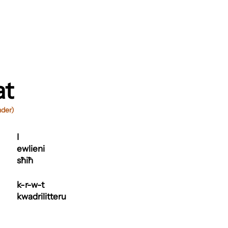
at
nder)
I
ewlieni
sħiħ
k-r-w-t
kwadrilitteru