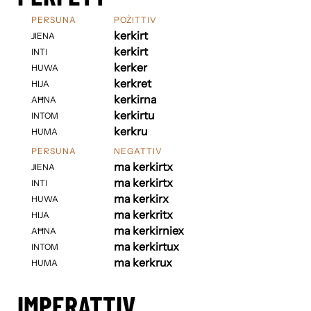
PERSUNA
POŻITTIV
kerkirt
JIENA
kerkirt
INTI
kerker
HUWA
kerkret
HIJA
kerkirna
AĦNA
kerkirtu
INTOM
kerkru
HUMA
PERSUNA
NEGATTIV
ma kerkirtx
JIENA
ma kerkirtx
INTI
ma kerkirx
HUWA
ma kerkritx
HIJA
ma kerkirniex
AĦNA
ma kerkirtux
INTOM
ma kerkrux
HUMA
IMPERATTIV