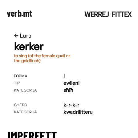
verb.mt
WERREJ
FITTEX
·
←
​​Lura
kerker
to sing (of the female quail or
the goldfinch)
I
FORMA
ewlieni
TIP
sħiħ
KATEGORIJA
k-r-k-r
GĦERQ
kwadrilitteru
KATEGORIJA
IMPERFETT