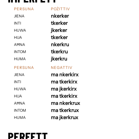
PERSUNA
POŻITTIV
nkerker
JIENA
tkerker
INTI
jkerker
HUWA
tkerker
HIJA
nkerkru
AĦNA
tkerkru
INTOM
jkerkru
HUMA
PERSUNA
NEGATTIV
ma nkerkirx
JIENA
ma tkerkirx
INTI
ma jkerkirx
HUWA
ma tkerkirx
HIJA
ma nkerkrux
AĦNA
ma tkerkrux
INTOM
ma jkerkrux
HUMA
PERFETT