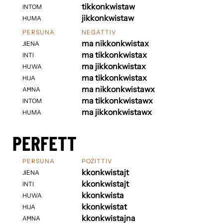
tikkonkwistaw
INTOM
jikkonkwistaw
HUMA
PERSUNA
NEGATTIV
ma nikkonkwistax
JIENA
ma tikkonkwistax
INTI
ma jikkonkwistax
HUWA
ma tikkonkwistax
HIJA
ma nikkonkwistawx
AĦNA
ma tikkonkwistawx
INTOM
ma jikkonkwistawx
HUMA
PERFETT
PERSUNA
POŻITTIV
kkonkwistajt
JIENA
kkonkwistajt
INTI
kkonkwista
HUWA
kkonkwistat
HIJA
kkonkwistajna
AĦNA