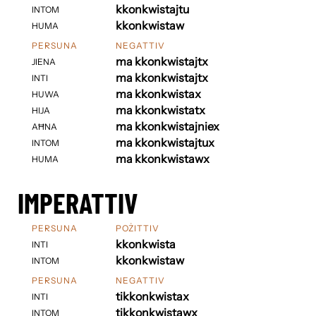
kkonkwistajtu
INTOM
kkonkwistaw
HUMA
PERSUNA
NEGATTIV
ma kkonkwistajtx
JIENA
ma kkonkwistajtx
INTI
ma kkonkwistax
HUWA
ma kkonkwistatx
HIJA
ma kkonkwistajniex
AĦNA
ma kkonkwistajtux
INTOM
ma kkonkwistawx
HUMA
IMPERATTIV
PERSUNA
POŻITTIV
kkonkwista
INTI
kkonkwistaw
INTOM
PERSUNA
NEGATTIV
tikkonkwistax
INTI
tikkonkwistawx
INTOM