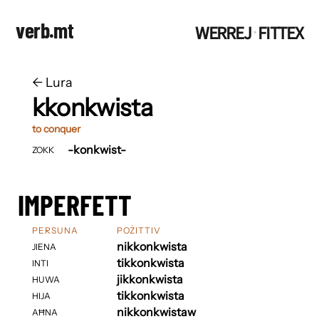
verb.mt
WERREJ
FITTEX
·
←
​​Lura
kkonkwista
to conquer
-konkwist-
ZOKK
IMPERFETT
PERSUNA
POŻITTIV
nikkonkwista
JIENA
tikkonkwista
INTI
jikkonkwista
HUWA
tikkonkwista
HIJA
nikkonkwistaw
AĦNA