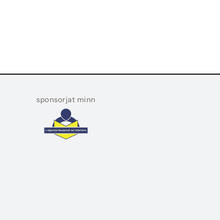
sponsorjat minn