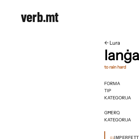
verb.mt
←
​​Lura
lanġa
to rain hard
FORMA
TIP
KATEGORIJA
GĦERQ
KATEGORIJA
IMPERFETT
01