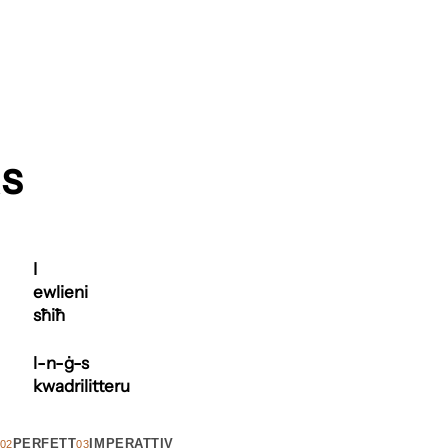
s
I
ewlieni
sħiħ
l-n-ġ-s
kwadrilitteru
PERFETT
IMPERATTIV
02
03