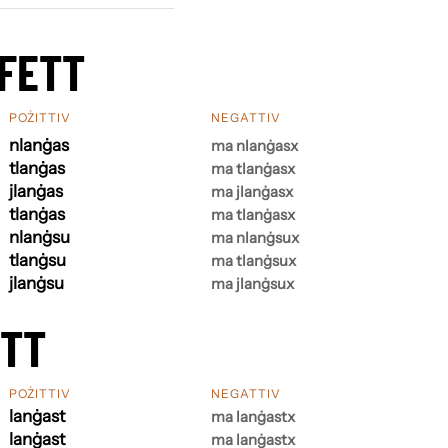
FETT
POŻITTIV
NEGATTIV
nlanġas
ma nlanġasx
tlanġas
ma tlanġasx
jlanġas
ma jlanġasx
tlanġas
ma tlanġasx
nlanġsu
ma nlanġsux
tlanġsu
ma tlanġsux
jlanġsu
ma jlanġsux
ETT
POŻITTIV
NEGATTIV
lanġast
ma lanġastx
lanġast
ma lanġastx