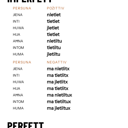
PERSUNA
POŻITTIV
nletlet
JIENA
tletlet
INTI
jletlet
HUWA
tletlet
HIJA
nletiltu
AĦNA
tletiltu
INTOM
jletiltu
HUMA
PERSUNA
NEGATTIV
ma nletlitx
JIENA
ma tletlitx
INTI
ma jletlitx
HUWA
ma tletlitx
HIJA
ma nletiltux
AĦNA
ma tletiltux
INTOM
ma jletiltux
HUMA
PERFETT