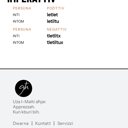
PERSUNA
POŻITTIV
letlet
INTI
letiltu
INTOM
PERSUNA
NEGATTIV
tletlitx
INTI
tletiltux
INTOM
Uża l-Malti aħjar.
Apprezzah.
Kun kburi bih.
Dwarna
|
Kuntatt
|
Servizzi