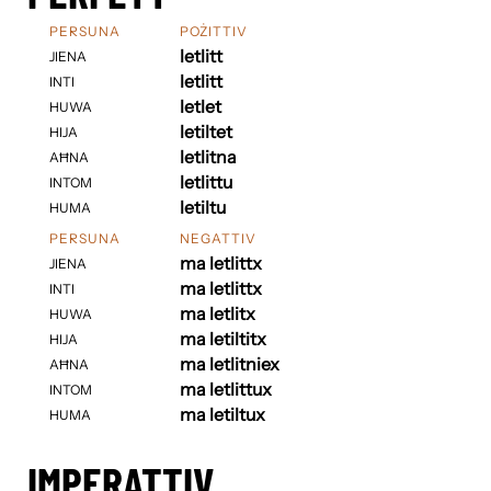
PERSUNA
POŻITTIV
letlitt
JIENA
letlitt
INTI
letlet
HUWA
letiltet
HIJA
letlitna
AĦNA
letlittu
INTOM
letiltu
HUMA
PERSUNA
NEGATTIV
ma letlittx
JIENA
ma letlittx
INTI
ma letlitx
HUWA
ma letiltitx
HIJA
ma letlitniex
AĦNA
ma letlittux
INTOM
ma letiltux
HUMA
IMPERATTIV