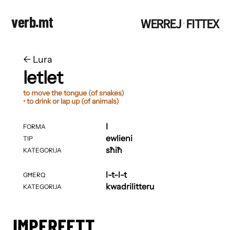
verb.mt
WERREJ
FITTEX
·
←
​​Lura
letlet
to move the tongue (of snakes)
• to drink or lap up (of animals)
I
FORMA
ewlieni
TIP
sħiħ
KATEGORIJA
l-t-l-t
GĦERQ
kwadrilitteru
KATEGORIJA
IMPERFETT