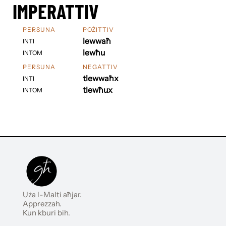
IMPERATTIV
PERSUNA
POŻITTIV
lewwaħ
INTI
lewħu
INTOM
PERSUNA
NEGATTIV
tlewwaħx
INTI
tlewħux
INTOM
Uża l-Malti aħjar.
Apprezzah.
Kun kburi bih.