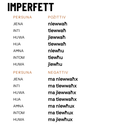
IMPERFETT
PERSUNA
POŻITTIV
nlewwaħ
JIENA
tlewwaħ
INTI
jlewwaħ
HUWA
tlewwaħ
HIJA
nlewħu
AĦNA
tlewħu
INTOM
jlewħu
HUMA
PERSUNA
NEGATTIV
ma nlewwaħx
JIENA
ma tlewwaħx
INTI
ma jlewwaħx
HUWA
ma tlewwaħx
HIJA
ma nlewħux
AĦNA
ma tlewħux
INTOM
ma jlewħux
HUMA