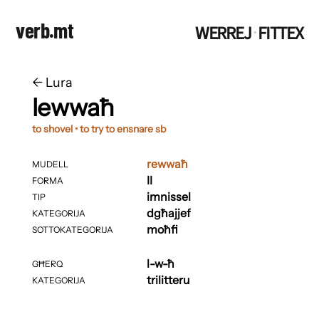
verb.mt
WERREJ
FITTEX
·
←
​​Lura
lewwaħ
to shovel • to try to ensnare sb
rewwaħ
MUDELL
II
FORMA
imnissel
TIP
dgħajjef
KATEGORIJA
moħfi
SOTTOKATEGORIJA
l-w-ħ
GĦERQ
trilitteru
KATEGORIJA