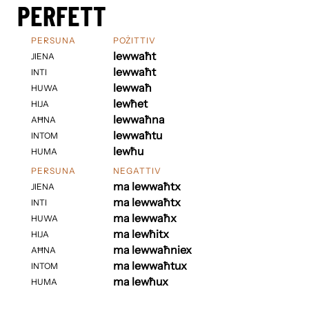
PERFETT
PERSUNA
POŻITTIV
lewwaħt
JIENA
lewwaħt
INTI
lewwaħ
HUWA
lewħet
HIJA
lewwaħna
AĦNA
lewwaħtu
INTOM
lewħu
HUMA
PERSUNA
NEGATTIV
ma lewwaħtx
JIENA
ma lewwaħtx
INTI
ma lewwaħx
HUWA
ma lewħitx
HIJA
ma lewwaħniex
AĦNA
ma lewwaħtux
INTOM
ma lewħux
HUMA