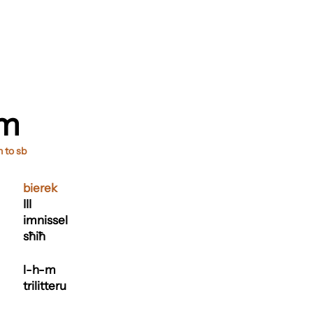
em
n to sb
bierek
III
imnissel
sħiħ
l-h-m
trilitteru