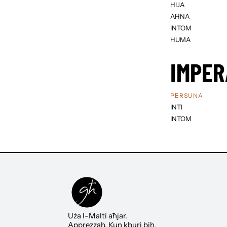
HIJA
AĦNA
INTOM
HUMA
IMPER
PERSUNA
INTI
INTOM
Uża l-Malti aħjar.
Apprezzah. Kun kburi bih.