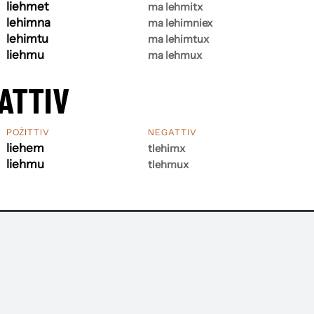
liehmet
ma lehmitx
lehimna
ma lehimniex
lehimtu
ma lehimtux
liehmu
ma lehmux
ATTIV
POŻITTIV
NEGATTIV
liehem
tlehimx
liehmu
tlehmux