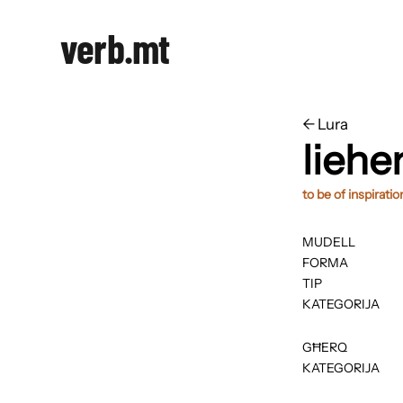
verb.mt
←
​​Lura
lieh
to be of inspiratio
MUDELL
FORMA
TIP
KATEGORIJA
GĦERQ
KATEGORIJA