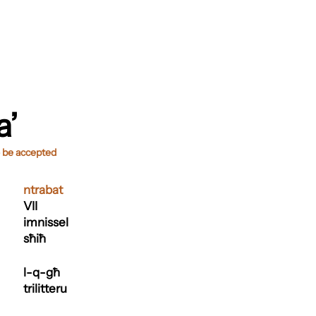
a’
o be accepted
ntrabat
VII
imnissel
sħiħ
l-q-għ
trilitteru