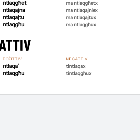
ntlaqgħet
ma ntlaqgħetx
ntlaqajna
ma ntlaqajniex
ntlaqajtu
ma ntlaqajtux
ntlaqgħu
ma ntlaqgħux
ATTIV
POŻITTIV
NEGATTIV
ntlaqa’
tintlaqax
ntlaqgħu
tintlaqgħux