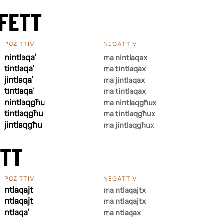
FETT
POŻITTIV
NEGATTIV
nintlaqa’
ma nintlaqax
tintlaqa’
ma tintlaqax
jintlaqa’
ma jintlaqax
tintlaqa’
ma tintlaqax
nintlaqgħu
ma nintlaqgħux
tintlaqgħu
ma tintlaqgħux
jintlaqgħu
ma jintlaqgħux
ETT
POŻITTIV
NEGATTIV
ntlaqajt
ma ntlaqajtx
ntlaqajt
ma ntlaqajtx
ntlaqa’
ma ntlaqax