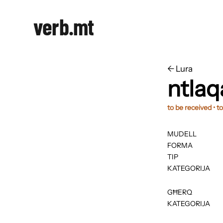
verb.mt
←
​​Lura
ntlaq
to be received • t
MUDELL
FORMA
TIP
KATEGORIJA
GĦERQ
KATEGORIJA