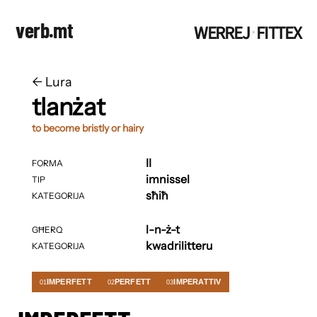
verb.mt
WERREJ
FITTEX
·
←
​​Lura
tlanżat
to become bristly or hairy
II
FORMA
imnissel
TIP
sħiħ
KATEGORIJA
l-n-ż-t
GĦERQ
kwadrilitteru
KATEGORIJA
IMPERFETT
PERFETT
IMPERATTIV
01
02
03