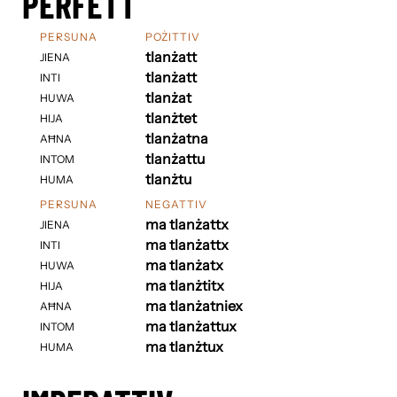
PERFETT
PERSUNA
POŻITTIV
tlanżatt
JIENA
tlanżatt
INTI
tlanżat
HUWA
tlanżtet
HIJA
tlanżatna
AĦNA
tlanżattu
INTOM
tlanżtu
HUMA
PERSUNA
NEGATTIV
ma tlanżattx
JIENA
ma tlanżattx
INTI
ma tlanżatx
HUWA
ma tlanżtitx
HIJA
ma tlanżatniex
AĦNA
ma tlanżattux
INTOM
ma tlanżtux
HUMA