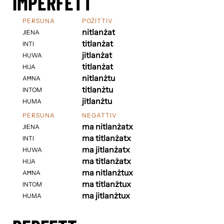
IMPERFETT
PERSUNA
POŻITTIV
nitlanżat
JIENA
titlanżat
INTI
jitlanżat
HUWA
titlanżat
HIJA
nitlanżtu
AĦNA
titlanżtu
INTOM
jitlanżtu
HUMA
PERSUNA
NEGATTIV
ma nitlanżatx
JIENA
ma titlanżatx
INTI
ma jitlanżatx
HUWA
ma titlanżatx
HIJA
ma nitlanżtux
AĦNA
ma titlanżtux
INTOM
ma jitlanżtux
HUMA