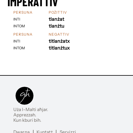
IMPERATTIV
PERSUNA
POŻITTIV
tlanżat
INTI
tlanżtu
INTOM
PERSUNA
NEGATTIV
titlanżatx
INTI
titlanżtux
INTOM
Uża l-Malti aħjar.
Apprezzah.
Kun kburi bih.
Dwarna
|
Kuntatt
|
Servizzi