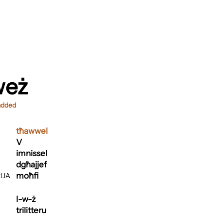
weż
added
tħawwel
V
imnissel
dgħajjef
moħfi
IJA
l-w-ż
trilitteru