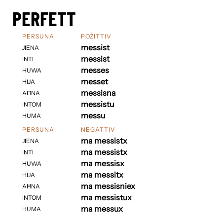
PERFETT
PERSUNA
POŻITTIV
messist
JIENA
messist
INTI
messes
HUWA
messet
HIJA
messisna
AĦNA
messistu
INTOM
messu
HUMA
PERSUNA
NEGATTIV
ma messistx
JIENA
ma messistx
INTI
ma messisx
HUWA
ma messitx
HIJA
ma messisniex
AĦNA
ma messistux
INTOM
ma messux
HUMA