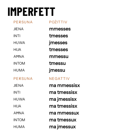
IMPERFETT
PERSUNA
POŻITTIV
mmesses
JIENA
tmesses
INTI
jmesses
HUWA
tmesses
HIJA
mmessu
AĦNA
tmessu
INTOM
jmessu
HUMA
PERSUNA
NEGATTIV
ma mmessisx
JIENA
ma tmessisx
INTI
ma jmessisx
HUWA
ma tmessisx
HIJA
ma mmessux
AĦNA
ma tmessux
INTOM
ma jmessux
HUMA