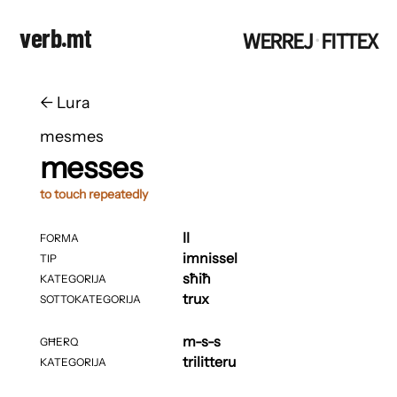
verb.mt
WERREJ
FITTEX
·
←
​​Lura
mesmes
messes
to touch repeatedly
II
FORMA
imnissel
TIP
sħiħ
KATEGORIJA
trux
SOTTOKATEGORIJA
m-s-s
GĦERQ
trilitteru
KATEGORIJA