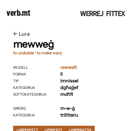
verb.mt
WERREJ
FITTEX
·
←
​​Lura
mewweġ
to undulate • to make wavy
rewwaħ
MUDELL
II
FORMA
imnissel
TIP
dgħajjef
KATEGORIJA
moħfi
SOTTOKATEGORIJA
m-w-ġ
GĦERQ
trilitteru
KATEGORIJA
IMPERFETT
PERFETT
IMPERATTIV
01
02
03