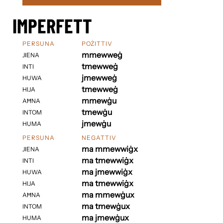
IMPERFETT
PERSUNA
POŻITTIV
mmewweġ
JIENA
tmewweġ
INTI
jmewweġ
HUWA
tmewweġ
HIJA
mmewġu
AĦNA
tmewġu
INTOM
jmewġu
HUMA
PERSUNA
NEGATTIV
ma mmewwiġx
JIENA
ma tmewwiġx
INTI
ma jmewwiġx
HUWA
ma tmewwiġx
HIJA
ma mmewġux
AĦNA
ma tmewġux
INTOM
ma jmewġux
HUMA