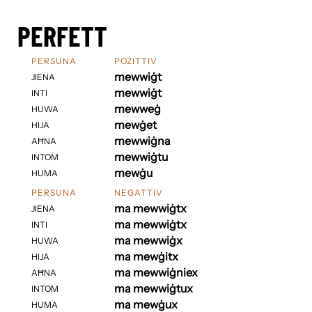
PERFETT
PERSUNA
POŻITTIV
mewwiġt
JIENA
mewwiġt
INTI
mewweġ
HUWA
mewġet
HIJA
mewwiġna
AĦNA
mewwiġtu
INTOM
mewġu
HUMA
PERSUNA
NEGATTIV
ma mewwiġtx
JIENA
ma mewwiġtx
INTI
ma mewwiġx
HUWA
ma mewġitx
HIJA
ma mewwiġniex
AĦNA
ma mewwiġtux
INTOM
ma mewġux
HUMA