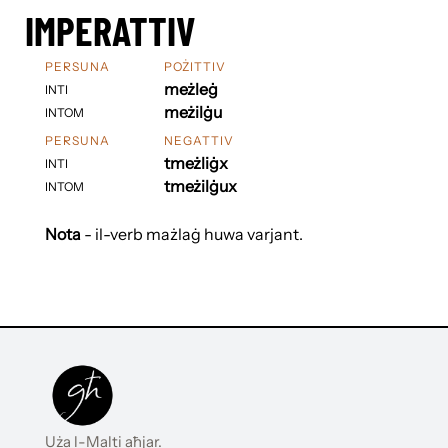
IMPERATTIV
PERSUNA
POŻITTIV
meżleġ
INTI
meżilġu
INTOM
PERSUNA
NEGATTIV
tmeżliġx
INTI
tmeżilġux
INTOM
Nota
- il-verb mażlaġ huwa varjant.
Uża l-Malti aħjar.