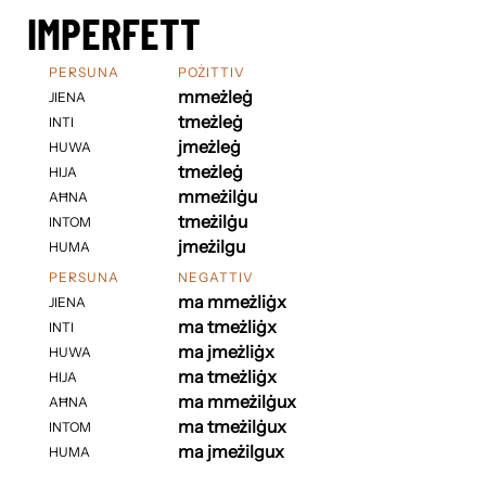
IMPERFETT
PERSUNA
POŻITTIV
mmeżleġ
JIENA
tmeżleġ
INTI
jmeżleġ
HUWA
tmeżleġ
HIJA
mmeżilġu
AĦNA
tmeżilġu
INTOM
jmeżilgu
HUMA
PERSUNA
NEGATTIV
ma mmeżliġx
JIENA
ma tmeżliġx
INTI
ma jmeżliġx
HUWA
ma tmeżliġx
HIJA
ma mmeżilġux
AĦNA
ma tmeżilġux
INTOM
ma jmeżilgux
HUMA