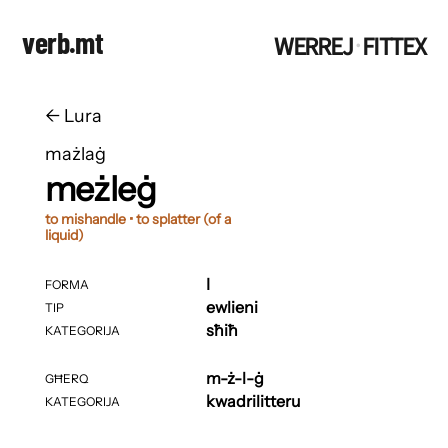
verb.mt
WERREJ
FITTEX
·
←
​​Lura
mażlaġ
meżleġ
to mishandle • to splatter (of a
liquid)
I
FORMA
ewlieni
TIP
sħiħ
KATEGORIJA
m-ż-l-ġ
GĦERQ
kwadrilitteru
KATEGORIJA