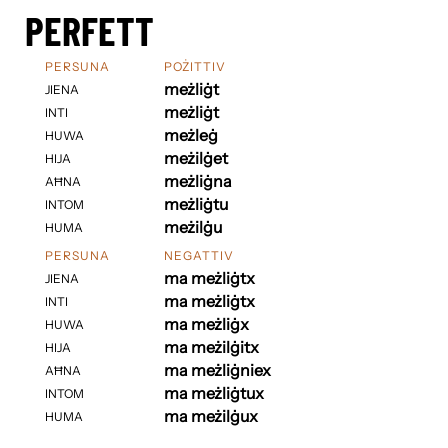
PERFETT
PERSUNA
POŻITTIV
meżliġt
JIENA
meżliġt
INTI
meżleġ
HUWA
meżilġet
HIJA
meżliġna
AĦNA
meżliġtu
INTOM
meżilġu
HUMA
PERSUNA
NEGATTIV
ma meżliġtx
JIENA
ma meżliġtx
INTI
ma meżliġx
HUWA
ma meżilġitx
HIJA
ma meżliġniex
AĦNA
ma meżliġtux
INTOM
ma meżilġux
HUMA