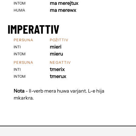
ma merejtux
INTOM
ma merewx
HUMA
IMPERATTIV
PERSUNA
POŻITTIV
mieri
INTI
mieru
INTOM
PERSUNA
NEGATTIV
tmerix
INTI
tmerux
INTOM
Nota
- Il-verb mera huwa varjant. L-e hija
mkarkra.