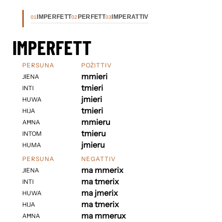
IMPERFETT
PERFETT
IMPERATTIV
01
02
03
IMPERFETT
PERSUNA
POŻITTIV
mmieri
JIENA
tmieri
INTI
jmieri
HUWA
tmieri
HIJA
mmieru
AĦNA
tmieru
INTOM
jmieru
HUMA
PERSUNA
NEGATTIV
ma mmerix
JIENA
ma tmerix
INTI
ma jmerix
HUWA
ma tmerix
HIJA
ma mmerux
AĦNA