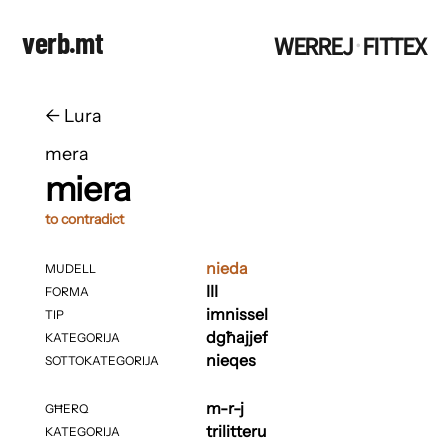
verb.mt
WERREJ
FITTEX
·
←
​​Lura
mera
miera
to contradict
nieda
MUDELL
III
FORMA
imnissel
TIP
dgħajjef
KATEGORIJA
nieqes
SOTTOKATEGORIJA
m-r-j
GĦERQ
trilitteru
KATEGORIJA