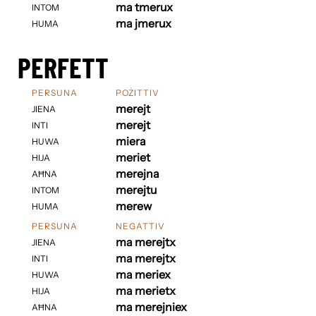
ma tmerux
INTOM
ma jmerux
HUMA
PERFETT
PERSUNA
POŻITTIV
merejt
JIENA
merejt
INTI
miera
HUWA
meriet
HIJA
merejna
AĦNA
merejtu
INTOM
merew
HUMA
PERSUNA
NEGATTIV
ma merejtx
JIENA
ma merejtx
INTI
ma meriex
HUWA
ma merietx
HIJA
ma merejniex
AĦNA