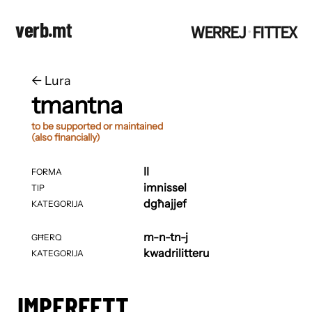
verb.mt
WERREJ
FITTEX
·
←
​​Lura
tmantna
to be supported or maintained
(also financially)
II
FORMA
imnissel
TIP
dgħajjef
KATEGORIJA
m-n-tn-j
GĦERQ
kwadrilitteru
KATEGORIJA
IMPERFETT