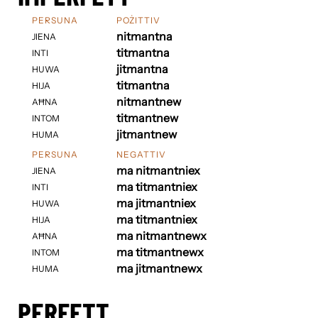
PERSUNA
POŻITTIV
nitmantna
JIENA
titmantna
INTI
jitmantna
HUWA
titmantna
HIJA
nitmantnew
AĦNA
titmantnew
INTOM
jitmantnew
HUMA
PERSUNA
NEGATTIV
ma nitmantniex
JIENA
ma titmantniex
INTI
ma jitmantniex
HUWA
ma titmantniex
HIJA
ma nitmantnewx
AĦNA
ma titmantnewx
INTOM
ma jitmantnewx
HUMA
PERFETT