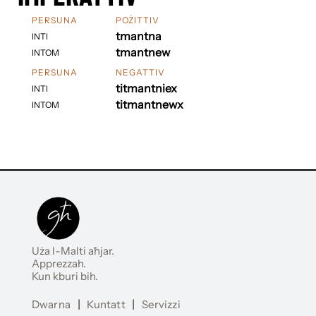
PERSUNA
POŻITTIV
tmantna
INTI
tmantnew
INTOM
PERSUNA
NEGATTIV
titmantniex
INTI
titmantnewx
INTOM
Uża l-Malti aħjar.
Apprezzah.
Kun kburi bih.
Dwarna
|
Kuntatt
|
Servizzi