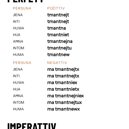
PERSUNA
POŻITTIV
tmantnejt
JIENA
tmantnejt
INTI
tmantna
HUWA
tmantniet
HIJA
tmantnejna
AĦNA
tmantnejtu
INTOM
tmantnew
HUMA
PERSUNA
NEGATTIV
ma tmantnejtx
JIENA
ma tmantnejtx
INTI
ma tmantniex
HUWA
ma tmantnietx
HIJA
ma tmantnejniex
AĦNA
ma tmantnejtux
INTOM
ma tmantnewx
HUMA
IMPERATTIV