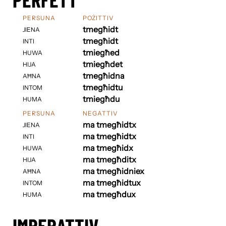
PERSUNA
POŻITTIV
tmegħidt
JIENA
tmegħidt
INTI
tmiegħed
HUWA
tmiegħdet
HIJA
tmegħidna
AĦNA
tmegħidtu
INTOM
tmiegħdu
HUMA
PERSUNA
NEGATTIV
ma tmegħidtx
JIENA
ma tmegħidtx
INTI
ma tmegħidx
HUWA
ma tmegħditx
HIJA
ma tmegħidniex
AĦNA
ma tmegħidtux
INTOM
ma tmegħdux
HUMA
IMPERATTIV