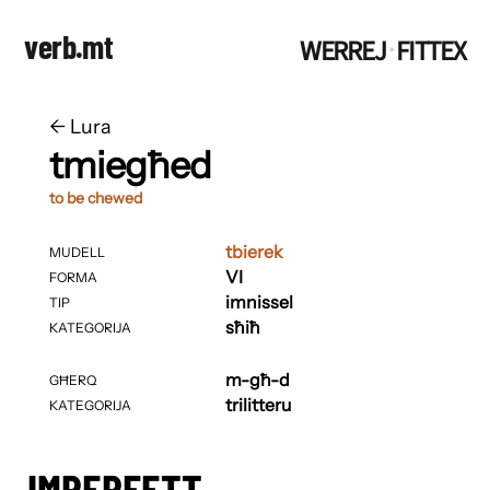
verb.mt
WERREJ
FITTEX
·
←
​​Lura
tmiegħed
to be chewed
tbierek
MUDELL
VI
FORMA
imnissel
TIP
sħiħ
KATEGORIJA
m-għ-d
GĦERQ
trilitteru
KATEGORIJA
IMPERFETT