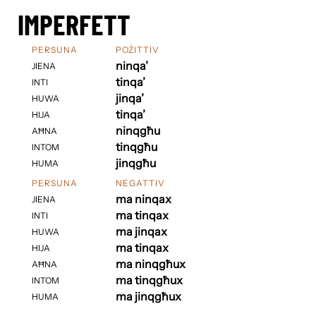
IMPERFETT
PERSUNA
POŻITTIV
ninqa’
JIENA
tinqa’
INTI
jinqa’
HUWA
tinqa’
HIJA
ninqgħu
AĦNA
tinqgħu
INTOM
jinqgħu
HUMA
PERSUNA
NEGATTIV
ma ninqax
JIENA
ma tinqax
INTI
ma jinqax
HUWA
ma tinqax
HIJA
ma ninqgħux
AĦNA
ma tinqgħux
INTOM
ma jinqgħux
HUMA