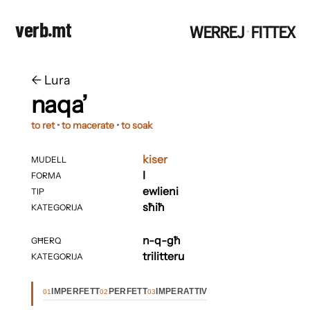
verb.mt
WERREJ
FITTEX
·
←
​​Lura
naqa’
to ret • to macerate • to soak
kiser
MUDELL
I
FORMA
ewlieni
TIP
sħiħ
KATEGORIJA
n-q-għ
GĦERQ
trilitteru
KATEGORIJA
IMPERFETT
PERFETT
IMPERATTIV
01
02
03