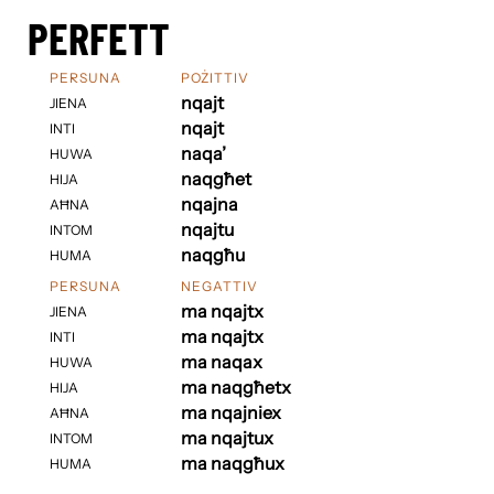
PERFETT
PERSUNA
POŻITTIV
nqajt
JIENA
nqajt
INTI
naqa’
HUWA
naqgħet
HIJA
nqajna
AĦNA
nqajtu
INTOM
naqgħu
HUMA
PERSUNA
NEGATTIV
ma nqajtx
JIENA
ma nqajtx
INTI
ma naqax
HUWA
ma naqgħetx
HIJA
ma nqajniex
AĦNA
ma nqajtux
INTOM
ma naqgħux
HUMA