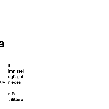
a
II
imnissel
dgħajjef
nieqes
IJA
n-ħ-j
trilitteru