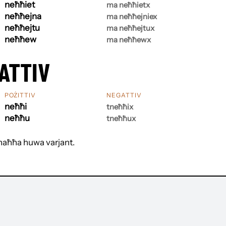
neħħiet
ma neħħietx
neħħejna
ma neħħejniex
neħħejtu
ma neħħejtux
neħħew
ma neħħewx
ATTIV
POŻITTIV
NEGATTIV
neħħi
tneħħix
neħħu
tneħħux
 naħħa huwa varjant.