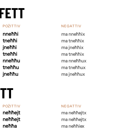
FETT
POŻITTIV
NEGATTIV
nneħħi
ma nneħħix
tneħħi
ma tneħħix
jneħħi
ma jneħħix
tneħħi
ma tneħħix
nneħħu
ma nneħħux
tneħħu
ma tneħħux
jneħħu
ma jneħħux
ETT
POŻITTIV
NEGATTIV
neħħejt
ma neħħejtx
neħħejt
ma neħħejtx
neħħa
ma neħħiex