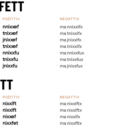
FETT
POŻITTIV
NEGATTIV
nnixxef
ma nnixxifx
tnixxef
ma tnixxifx
jnixxef
ma jnixxifx
tnixxef
ma tnixxifx
nnixxfu
ma nnixxfux
tnixxfu
ma tnixxfux
jnixxfu
ma jnixxfux
ETT
POŻITTIV
NEGATTIV
nixxift
ma nixxiftx
nixxift
ma nixxiftx
nixxef
ma nixxifx
nixxfet
ma nixxfitx