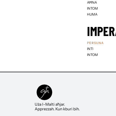
AĦNA
INTOM
HUMA
IMPER
PERSUNA
INTI
INTOM
Uża l-Malti aħjar.
Apprezzah. Kun kburi bih.