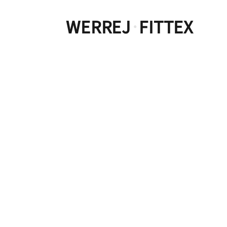
WERREJ
FITTEX
·