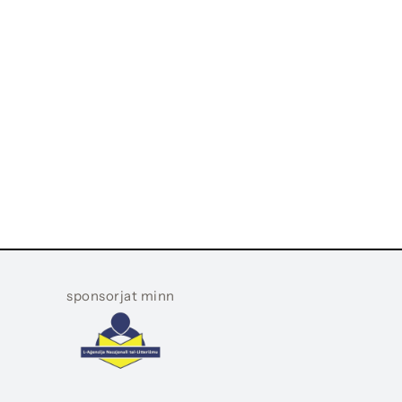
sponsorjat minn