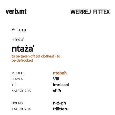
verb.mt
WERREJ
FITTEX
·
←
​​Lura
nteża’
ntaża’
to be taken off (of clothes) • to
be defrocked
ntebaħ
MUDELL
VIII
FORMA
imnissel
TIP
sħiħ
KATEGORIJA
n-ż-għ
GĦERQ
trilitteru
KATEGORIJA