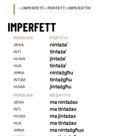
IMPERFETT
PERFETT
IMPERATTIV
01
02
03
IMPERFETT
PERSUNA
POŻITTIV
nintaża’
JIENA
tintaża’
INTI
jintaża’
HUWA
tintaża’
HIJA
nintażgħu
AĦNA
tintażgħu
INTOM
jintażgħu
HUMA
PERSUNA
NEGATTIV
ma nintażax
JIENA
ma tintażax
INTI
ma jintażax
HUWA
ma tintażax
HIJA
ma nintażgħux
AĦNA