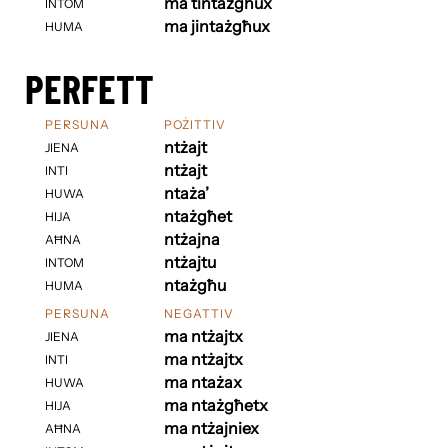
ma tintażgħux
INTOM
ma jintażgħux
HUMA
PERFETT
PERSUNA
POŻITTIV
ntżajt
JIENA
ntżajt
INTI
ntaża’
HUWA
ntażgħet
HIJA
ntżajna
AĦNA
ntżajtu
INTOM
ntażgħu
HUMA
PERSUNA
NEGATTIV
ma ntżajtx
JIENA
ma ntżajtx
INTI
ma ntażax
HUWA
ma ntażgħetx
HIJA
ma ntżajniex
AĦNA