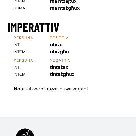
ma ntżajtux
INTOM
ma ntażgħux
HUMA
IMPERATTIV
PERSUNA
POŻITTIV
ntaża’
INTI
ntażgħu
INTOM
PERSUNA
NEGATTIV
tintażax
INTI
tintażgħux
INTOM
Nota
- il-verb ⁱnteża’ huwa varjant.