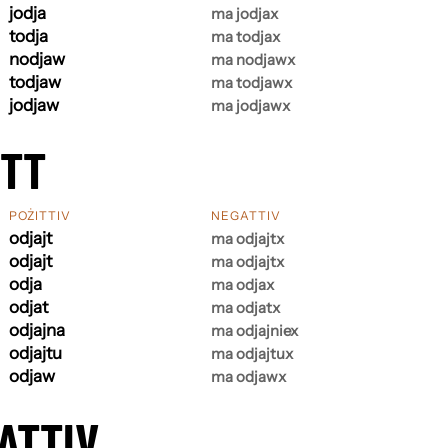
jodja
ma jodjax
todja
ma todjax
nodjaw
ma nodjawx
todjaw
ma todjawx
jodjaw
ma jodjawx
ETT
POŻITTIV
NEGATTIV
odjajt
ma odjajtx
odjajt
ma odjajtx
odja
ma odjax
odjat
ma odjatx
odjajna
ma odjajniex
odjajtu
ma odjajtux
odjaw
ma odjawx
ATTIV