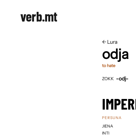
verb.mt
←
​​Lura
odja
to hate
-odj-
ZOKK
IMPER
PERSUNA
JIENA
INTI