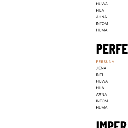
HUWA
HIJA
AĦNA
INTOM
HUMA
PERF
PERSUNA
JIENA
INTI
HUWA
HIJA
AĦNA
INTOM
HUMA
IMPER