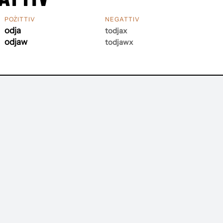
POŻITTIV
NEGATTIV
odja
todjax
odjaw
todjawx