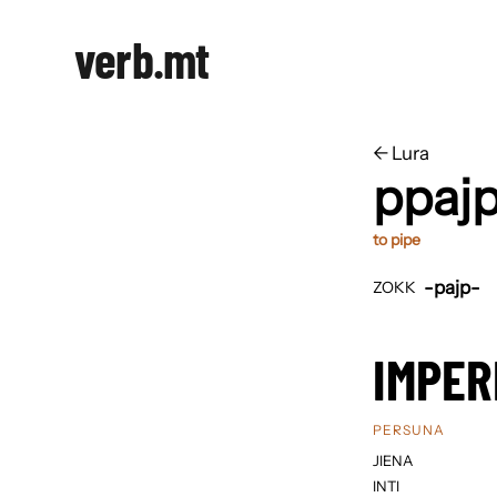
verb.mt
←
​​Lura
ppajp
to pipe
-pajp-
ZOKK
IMPER
PERSUNA
JIENA
INTI