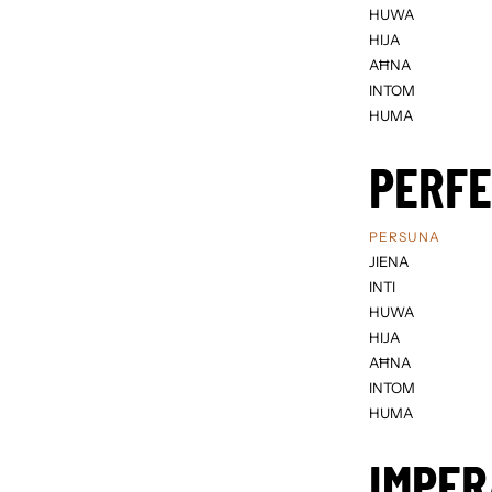
HUWA
HIJA
AĦNA
INTOM
HUMA
PERF
PERSUNA
JIENA
INTI
HUWA
HIJA
AĦNA
INTOM
HUMA
IMPER