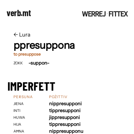
verb.mt
WERREJ
FITTEX
·
←
​​Lura
ppresuppona
to presuppose
-suppon-
ZOKK
IMPERFETT
PERSUNA
POŻITTIV
nippresupponi
JIENA
tippresupponi
INTI
jippresupponi
HUWA
tippresupponi
HIJA
nippresupponu
AĦNA