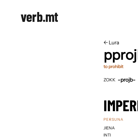
verb.mt
←
​​Lura
pproj
to prohibit
-projb-
ZOKK
IMPER
PERSUNA
JIENA
INTI