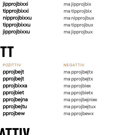
jipprojbixxi
ma jipprojbix
tipprojbixxi
ma tipprojbix
nipprojbixxu
ma nipprojbux
tipprojbixxu
ma tipprojbux
jipprojbixxu
ma jipprojbux
ETT
POŻITTIV
NEGATTIV
pprojbejt
ma pprojbejtx
pprojbejt
ma pprojbejtx
pprojbixxa
ma pprojbiex
pprojbiet
ma pprojbietx
pprojbejna
ma pprojbejniex
pprojbejtu
ma pprojbejtux
pprojbew
ma pprojbewx
ATTIV