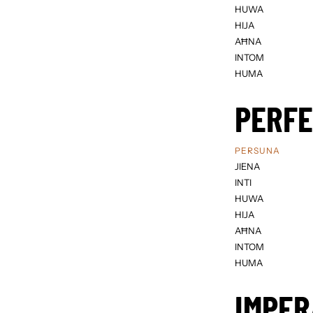
HUWA
HIJA
AĦNA
INTOM
HUMA
PERF
PERSUNA
JIENA
INTI
HUWA
HIJA
AĦNA
INTOM
HUMA
IMPER