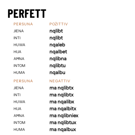
PERFETT
PERSUNA
POŻITTIV
nqlibt
JIENA
nqlibt
INTI
nqaleb
HUWA
nqalbet
HIJA
nqlibna
AĦNA
nqlibtu
INTOM
nqalbu
HUMA
PERSUNA
NEGATTIV
ma nqlibtx
JIENA
ma nqlibtx
INTI
ma nqalibx
HUWA
ma nqalbitx
HIJA
ma nqlibniex
AĦNA
ma nqlibtux
INTOM
ma nqalbux
HUMA