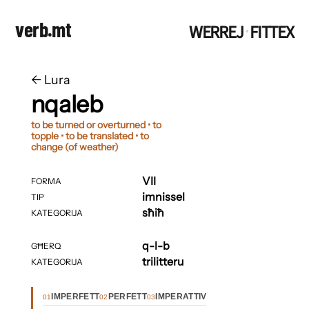
verb.mt
WERREJ
FITTEX
·
←
​​Lura
nqaleb
to be turned or overturned • to
topple • to be translated • to
change (of weather)
VII
FORMA
imnissel
TIP
sħiħ
KATEGORIJA
q-l-b
GĦERQ
trilitteru
KATEGORIJA
IMPERFETT
PERFETT
IMPERATTIV
01
02
03