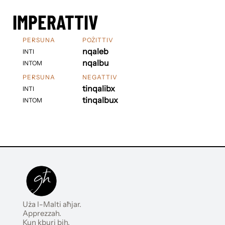
IMPERATTIV
PERSUNA
POŻITTIV
nqaleb
INTI
nqalbu
INTOM
PERSUNA
NEGATTIV
tinqalibx
INTI
tinqalbux
INTOM
Uża l-Malti aħjar.
Apprezzah.
Kun kburi bih.