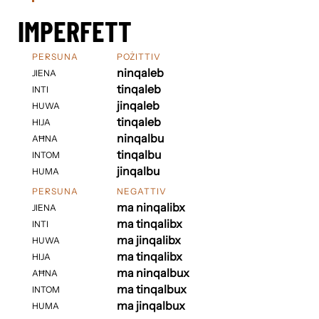
IMPERFETT
PERSUNA
POŻITTIV
ninqaleb
JIENA
tinqaleb
INTI
jinqaleb
HUWA
tinqaleb
HIJA
ninqalbu
AĦNA
tinqalbu
INTOM
jinqalbu
HUMA
PERSUNA
NEGATTIV
ma ninqalibx
JIENA
ma tinqalibx
INTI
ma jinqalibx
HUWA
ma tinqalibx
HIJA
ma ninqalbux
AĦNA
ma tinqalbux
INTOM
ma jinqalbux
HUMA