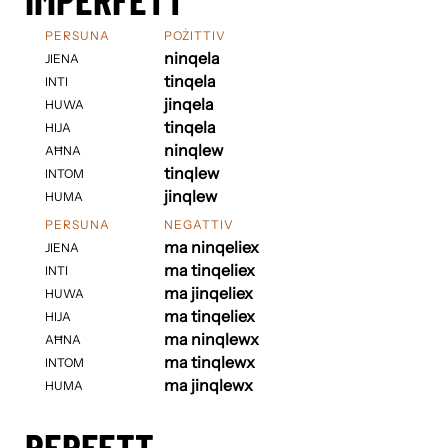
PERSUNA
POŻITTIV
ninqela
JIENA
tinqela
INTI
jinqela
HUWA
tinqela
HIJA
ninqlew
AĦNA
tinqlew
INTOM
jinqlew
HUMA
PERSUNA
NEGATTIV
ma ninqeliex
JIENA
ma tinqeliex
INTI
ma jinqeliex
HUWA
ma tinqeliex
HIJA
ma ninqlewx
AĦNA
ma tinqlewx
INTOM
ma jinqlewx
HUMA
PERFETT