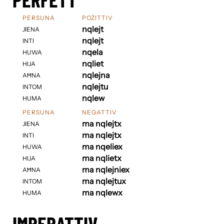
PERSUNA
POŻITTIV
nqlejt
JIENA
nqlejt
INTI
nqela
HUWA
nqliet
HIJA
nqlejna
AĦNA
nqlejtu
INTOM
nqlew
HUMA
PERSUNA
NEGATTIV
ma nqlejtx
JIENA
ma nqlejtx
INTI
ma nqeliex
HUWA
ma nqlietx
HIJA
ma nqlejniex
AĦNA
ma nqlejtux
INTOM
ma nqlewx
HUMA
IMPERATTIV