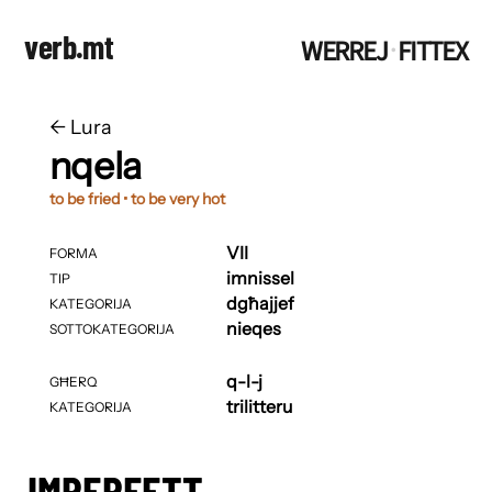
verb.mt
WERREJ
FITTEX
·
←
​​Lura
nqela
to be fried • to be very hot
VII
FORMA
imnissel
TIP
dgħajjef
KATEGORIJA
nieqes
SOTTOKATEGORIJA
q-l-j
GĦERQ
trilitteru
KATEGORIJA
IMPERFETT