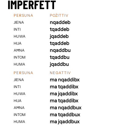
IMPERFETT
PERSUNA
POŻITTIV
nqaddeb
JIENA
tqaddeb
INTI
jqaddeb
HUWA
tqaddeb
HIJA
nqaddbu
AĦNA
tqaddbu
INTOM
jqaddbu
HUMA
PERSUNA
NEGATTIV
ma nqaddibx
JIENA
ma tqaddibx
INTI
ma jqaddibx
HUWA
ma tqaddibx
HIJA
ma nqaddbux
AĦNA
ma tqaddbux
INTOM
ma jqaddbux
HUMA