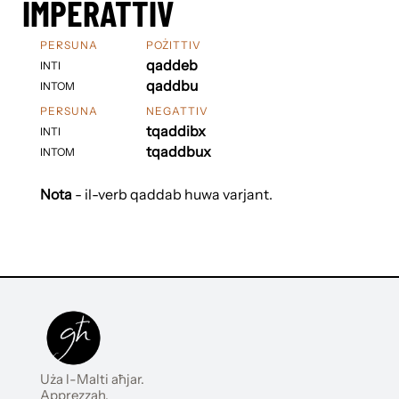
IMPERATTIV
PERSUNA
POŻITTIV
qaddeb
INTI
qaddbu
INTOM
PERSUNA
NEGATTIV
tqaddibx
INTI
tqaddbux
INTOM
Nota
- il-verb qaddab huwa varjant.
Uża l-Malti aħjar.
Apprezzah.