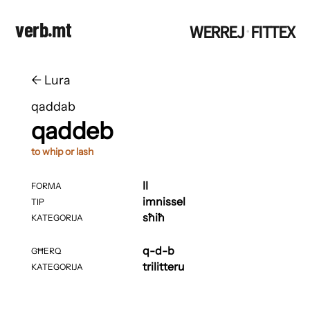
verb.mt
WERREJ
FITTEX
·
←
​​Lura
qaddab
qaddeb
to whip or lash
II
FORMA
imnissel
TIP
sħiħ
KATEGORIJA
q-d-b
GĦERQ
trilitteru
KATEGORIJA