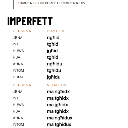
IMPERFETT
PERFETT
IMPERATTIV
01
02
03
IMPERFETT
PERSUNA
POŻITTIV
ngħid
JIENA
tgħid
INTI
jgħid
HUWA
tgħid
HIJA
ngħidu
AĦNA
tgħidu
INTOM
jgħidu
HUMA
PERSUNA
NEGATTIV
ma ngħidx
JIENA
ma tgħidx
INTI
ma jgħidx
HUWA
ma tgħidx
HIJA
ma ngħidux
AĦNA
ma tgħidux
INTOM