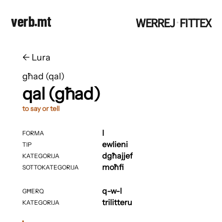
verb.mt
WERREJ
FITTEX
·
←
​​Lura
għad (qal)
qal (għad)
to say or tell
I
FORMA
ewlieni
TIP
dgħajjef
KATEGORIJA
moħfi
SOTTOKATEGORIJA
q-w-l
GĦERQ
trilitteru
KATEGORIJA