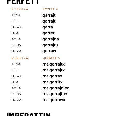
PERSUNA
POŻITTIV
qarrajt
JIENA
qarrajt
INTI
qarra
HUWA
qarret
HIJA
qarrajna
AĦNA
qarrajtu
INTOM
qarraw
HUMA
PERSUNA
NEGATTIV
ma qarrajtx
JIENA
ma qarrajtx
INTI
ma qarrax
HUWA
ma qarritx
HIJA
ma qarrajniex
AĦNA
ma qarrajtux
INTOM
ma qarrawx
HUMA
IMPERATTIV