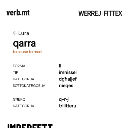
verb.mt
WERREJ
FITTEX
·
←
​​Lura
qarra
to cause to read
II
FORMA
imnissel
TIP
dgħajjef
KATEGORIJA
nieqes
SOTTOKATEGORIJA
q-r-j
GĦERQ
trilitteru
KATEGORIJA
IMPERFETT