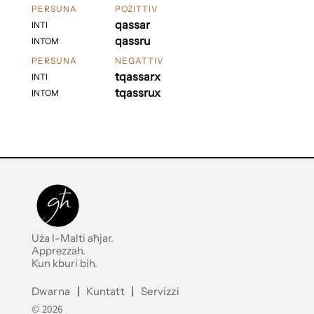
PERSUNA
POŻITTIV
qassar
INTI
qassru
INTOM
PERSUNA
NEGATTIV
tqassarx
INTI
tqassrux
INTOM
Uża l-Malti aħjar.
Apprezzah.
Kun kburi bih.
Dwarna
|
Kuntatt
|
Servizzi
© 2026