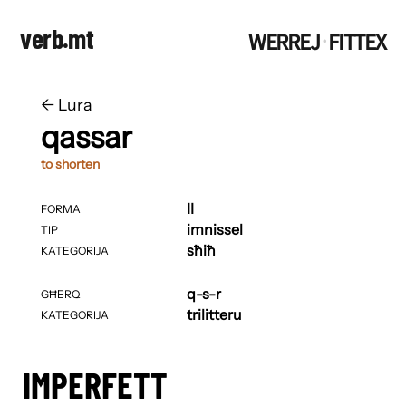
verb.mt
WERREJ
FITTEX
·
←
​​Lura
qassar
to shorten
II
FORMA
imnissel
TIP
sħiħ
KATEGORIJA
q-s-r
GĦERQ
trilitteru
KATEGORIJA
IMPERFETT