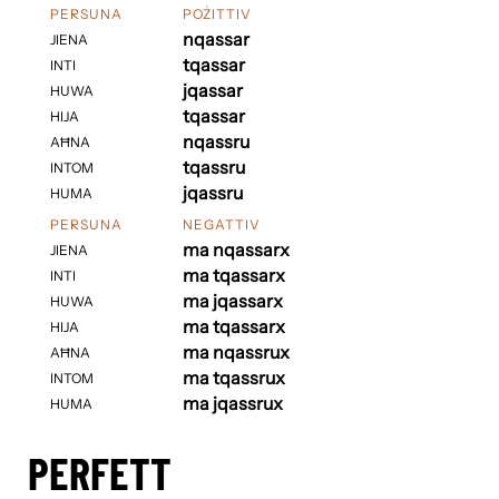
PERSUNA
POŻITTIV
nqassar
JIENA
tqassar
INTI
jqassar
HUWA
tqassar
HIJA
nqassru
AĦNA
tqassru
INTOM
jqassru
HUMA
PERSUNA
NEGATTIV
ma nqassarx
JIENA
ma tqassarx
INTI
ma jqassarx
HUWA
ma tqassarx
HIJA
ma nqassrux
AĦNA
ma tqassrux
INTOM
ma jqassrux
HUMA
PERFETT