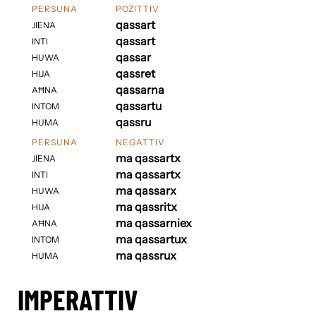
PERSUNA
POŻITTIV
qassart
JIENA
qassart
INTI
qassar
HUWA
qassret
HIJA
qassarna
AĦNA
qassartu
INTOM
qassru
HUMA
PERSUNA
NEGATTIV
ma qassartx
JIENA
ma qassartx
INTI
ma qassarx
HUWA
ma qassritx
HIJA
ma qassarniex
AĦNA
ma qassartux
INTOM
ma qassrux
HUMA
IMPERATTIV