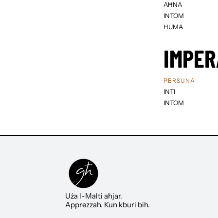
AĦNA
INTOM
HUMA
IMPER
PERSUNA
INTI
INTOM
Uża l-Malti aħjar.
Apprezzah. Kun kburi bih.