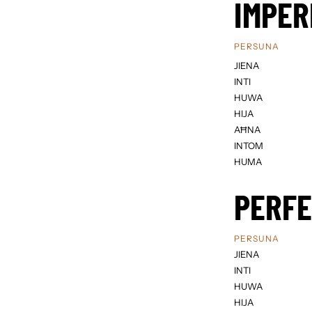
IMPER
PERSUNA
JIENA
INTI
HUWA
HIJA
AĦNA
INTOM
HUMA
PERF
PERSUNA
JIENA
INTI
HUWA
HIJA